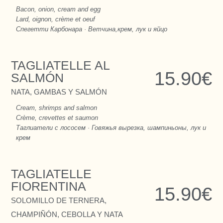
Bacon, onion, cream and egg
Lard, oignon, crème et oeuf
Спегетти Карбонара · Ветчина,крем, лук и яйцо
TAGLIATELLE AL
15.90€
SALMÓN
NATA, GAMBAS Y SALMÓN
Cream, shrimps and salmon
Crème, crevettes et saumon
Таглиатели с лососем · Говяжья вырезка, шампиньоны, лук и
крем
TAGLIATELLE
FIORENTINA
15.90€
SOLOMILLO DE TERNERA,
CHAMPIÑÓN, CEBOLLA Y NATA