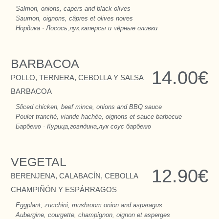
Salmon, onions, capers and black olives
Saumon, oignons, câpres et olives noires
Нордика · Лосось,лук,каперсы и чёрные оливки
BARBACOA
14.00€
POLLO, TERNERA, CEBOLLA Y SALSA
BARBACOA
Sliced chicken, beef mince, onions and BBQ sauce
Poulet tranché, viande hachée, oignons et sauce barbecue
Барбекю · Курица,говядина,лук соус барбекю
VEGETAL
12.90€
BERENJENA, CALABACÍN, CEBOLLA
CHAMPIÑÓN Y ESPÁRRAGOS
Eggplant, zucchini, mushroom onion and asparagus
Aubergine, courgette, champignon, oignon et asperges