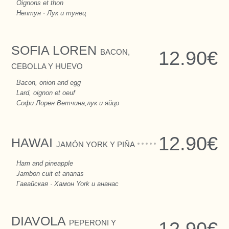
Oignons et thon
Нептун · Лук и тунец
SOFIA LOREN
BACON,
12.90€
CEBOLLA Y HUEVO
Bacon, onion and egg
Lard, oignon et oeuf
Софи Лорен Ветчина,лук и яйцо
12.90€
HAWAI
JAMÓN YORK Y PIÑA
Ham and pineapple
Jambon cuit et ananas
Гавайская · Хамон York и ананас
DIAVOLA
PEPERONI Y