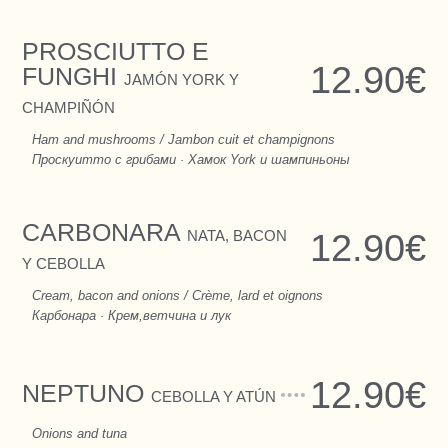
PROSCIUTTO E
12.90€
FUNGHI
JAMÓN YORK Y
CHAMPIÑÓN
Ham and mushrooms / Jambon cuit et champignons
Проскуитто с грибами · Хамок York и шампиньоны
CARBONARA
NATA, BACON
12.90€
Y CEBOLLA
Cream, bacon and onions / Crème, lard et oignons
Карбонара · Крем,ветчина и лук
12.90€
NEPTUNO
CEBOLLA Y ATÚN
Onions and tuna