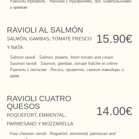
Равиоли трюфель · Начинка с труфелями, лук, шампиньонами
и кремом
RAVIOLI AL SALMÓN
15.90€
SALMÓN, GAMBAS, TOMATE FRESCO
Y NATA
Salmon ravioli · Salmon, prawns, fresh tomato and cream
Saumon ravioli · Saumon, gambas, tomate fraîche et crème
Равиоли с лососем · Лосось, криветки, свежие помидоры и
крем
RAVIOLI CUATRO
QUESOS
14.00€
ROQUEFORT, EMMENTAL,
PARMESANO Y MOZZARELLA
Four cheeses ravioli · Roquefort, emmental, parmesan and