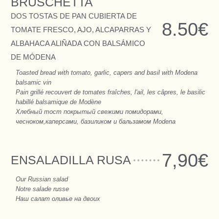
BRUSCHETTA
DOS TOSTAS DE PAN CUBIERTA DE
8.50€
TOMATE FRESCO, AJO, ALCAPARRAS Y
ALBAHACA ALIÑADA CON BALSÁMICO
DE MÓDENA
Toasted bread with tomato, garlic, capers and basil with Modena
balsamic vin
Pain grillé recouvert de tomates fraîches, l'ail, les câpres, le basilic
habillé balsamique de Modène
Хлебный тост покрытый свежими помидорами,
чесноком,каперсами, базиликом и бальзамом Modena
7,90€
ENSALADILLA RUSA
Our Russian salad
Notre salade russe
Наш салат оливье на двоих