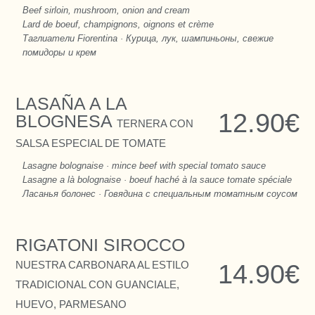
Beef sirloin, mushroom, onion and cream
Lard de boeuf, champignons, oignons et crème
Таглиатели Fiorentina · Курица, лук, шампиньоны, свежие
помидоры и крем
LASAÑA A LA
12.90€
BLOGNESA
TERNERA CON
SALSA ESPECIAL DE TOMATE
Lasagne bolognaise · mince beef with special tomato sauce
Lasagne a là bolognaise · boeuf haché à la sauce tomate spéciale
Ласанья болонес · Говядина с специальным томатным соусом
RIGATONI SIROCCO
NUESTRA CARBONARA AL ESTILO
14.90€
TRADICIONAL CON GUANCIALE,
HUEVO, PARMESANO