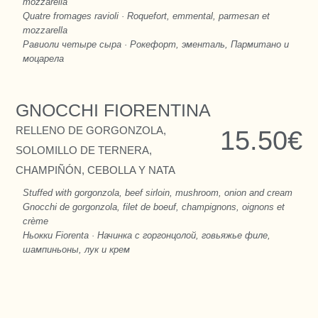
mozzarella
Quatre fromages ravioli · Roquefort, emmental, parmesan et
mozzarella
Равиоли четыре сыра · Рокефорт, эменталь, Пармитано и
моцарела
GNOCCHI FIORENTINA
RELLENO DE GORGONZOLA,
15.50€
SOLOMILLO DE TERNERA,
CHAMPIÑÓN, CEBOLLA Y NATA
Stuffed with gorgonzola, beef sirloin, mushroom, onion and cream
Gnocchi de gorgonzola, filet de boeuf, champignons, oignons et
crème
Ньокки Fiorenta · Начинка с горгонцолой, говьяжье филе,
шампиньоны, лук и крем