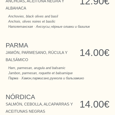
12.90€
ANCHOAS, ACEITUNA NEGRA Y
ALBAHACA
Anchovies, black olives and basil
Anchois, olives noires et basilic
Наполетанская · Ансоусы,чёрные оливки и базилик
PARMA
14.00€
JAMÓN, PARMESANO, RÚCULA Y
BALSÁMICO
Ham, parmesan, arugula and balsamic
Jambon, parmesan, roquette et balsamique
Парма · Хамон,пармисано,руккола и бальзамико
NÓRDICA
14.00€
SALMÓN, CEBOLLA, ALCAPARRAS Y
ACEITUNAS NEGRAS