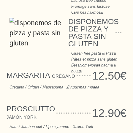
Lactose free cheese
Fromage sans lactose
Сыр без лактозы
DISPONEMOS
DE PIZZA Y
PASTA SIN
GLUTEN
Gluten free pasta & Pizza
Pâtes et pizza sans gluten
Безглютеновая паста и
пицца
12.50€
MARGARITA
ORÉGANO
Oregano / Origan / Маргарита · Душистая трава
PROSCIUTTO
12.90€
JAMÓN YORK
Ham / Jambon cuit / Проскуитто · Хамон York