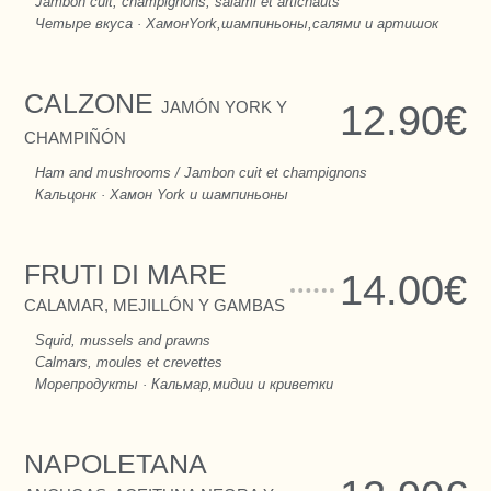
Jambon cuit, champignons, salami et artichauts
Четыре вкуса · ХамонYork,шампиньоны,салями и артишок
CALZONE
JAMÓN YORK Y
12.90€
CHAMPIÑÓN
Ham and mushrooms / Jambon cuit et champignons
Кальцонк · Хамон York и шампиньоны
FRUTI DI MARE
14.00€
CALAMAR, MEJILLÓN Y GAMBAS
Squid, mussels and prawns
Calmars, moules et crevettes
Морепродукты · Кальмар,мидии и криветки
NAPOLETANA