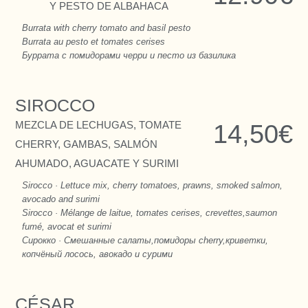
Y PESTO DE ALBAHACA
Burrata with cherry tomato and basil pesto
Burrata au pesto et tomates cerises
Буррата с помидорами черри и песто из базилика
SIROCCO
MEZCLA DE LECHUGAS, TOMATE
14,50€
CHERRY, GAMBAS, SALMÓN
AHUMADO, AGUACATE Y SURIMI
Sirocco · Lettuce mix, cherry tomatoes, prawns, smoked salmon,
avocado and surimi
Sirocco · Mélange de laitue, tomates cerises, crevettes,saumon
fumé, avocat et surimi
Сирокко · Смешанные салаты,помидоры cherry,криветки,
копчёный лосось, авокадо и сурими
CÉSAR