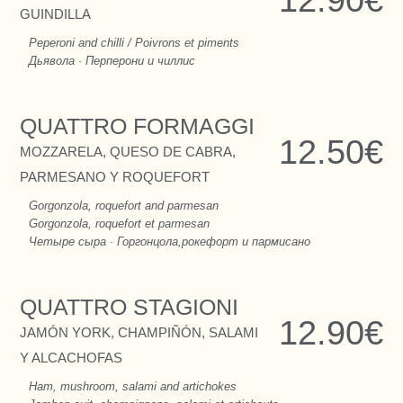
12.90€
GUINDILLA
Peperoni and chilli / Poivrons et piments
Дьявола · Перперони и чиллис
QUATTRO FORMAGGI
12.50€
MOZZARELA, QUESO DE CABRA,
PARMESANO Y ROQUEFORT
Gorgonzola, roquefort and parmesan
Gorgonzola, roquefort et parmesan
Четыре сыра · Горгонцола,рокефорт и пармисано
QUATTRO STAGIONI
12.90€
JAMÓN YORK, CHAMPIÑÓN, SALAMI
Y ALCACHOFAS
Ham, mushroom, salami and artichokes