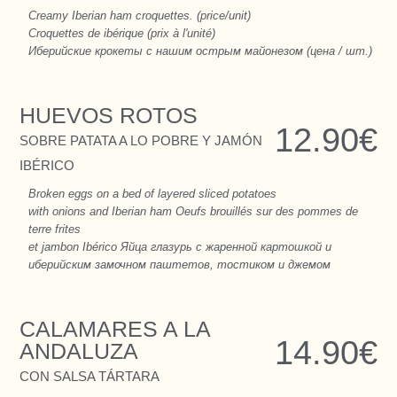
Creamy Iberian ham croquettes. (price/unit)
Croquettes de ibérique (prix à l'unité)
Иберийские крокеты с нашим острым майонезом (цена / шт.)
HUEVOS ROTOS
12.90€
SOBRE PATATA A LO POBRE Y JAMÓN
IBÉRICO
Broken eggs on a bed of layered sliced potatoes
with onions and Iberian ham Oeufs brouillés sur des pommes de
terre frites
et jambon Ibérico Яйца глазурь с жаренной картошкой и
иберийским замочном паштетов, тостиком и джемом
CALAMARES A LA
14.90€
ANDALUZA
CON SALSA TÁRTARA