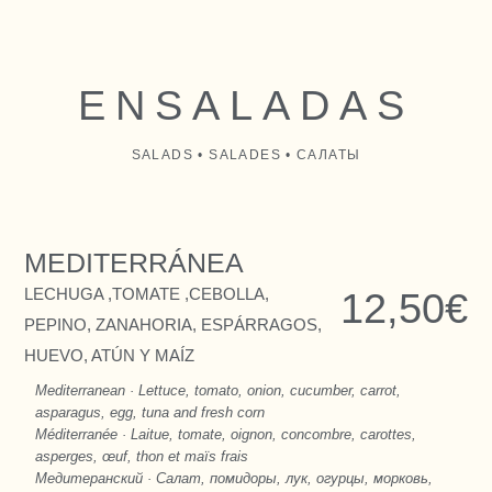
ENSALADAS
SALADS • SALADES • САЛАТЫ
MEDITERRÁNEA
LECHUGA ,TOMATE ,CEBOLLA,
12,50€
PEPINO, ZANAHORIA, ESPÁRRAGOS,
HUEVO, ATÚN Y MAÍZ
Mediterranean · Lettuce, tomato, onion, cucumber, carrot,
asparagus, egg, tuna and fresh corn
Méditerranée · Laitue, tomate, oignon, concombre, carottes,
asperges, œuf, thon et maïs frais
Медитеранский · Салат, помидоры, лук, огурцы, морковь,