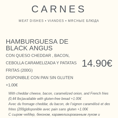
CARNES
MEAT DISHES • VIANDES • МЯСНЫЕ БЛЮДА
HAMBURGUESA DE
BLACK ANGUS
CON QUESO CHEDDAR , BACON,
14.90€
CEBOLLA CARAMELIZADA Y PATATAS
FRITAS (200G)
DISPONIBLE CON PAN SIN GLUTEN
+1.00€
With cheddar cheese, bacon, caramelized onion, and French fries
(0,44 lbs)available with gluten-free bread +1.00€
Avec du fromage cheddar, du bacon, de l’oignon caramélisé et des
frites (200g)disponible avec pain sans gluten +1.00€
С сыром чеддер, беконом, карамелизированным луком и