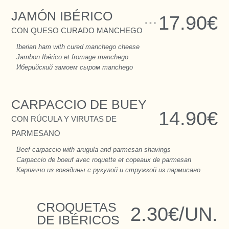
JAMÓN IBÉRICO
17.90€
CON QUESO CURADO MANCHEGO
Iberian ham with cured manchego cheese
Jambon Ibérico et fromage manchego
Иберийский замоем сыром manchego
CARPACCIO DE BUEY
14.90€
CON RÚCULA Y VIRUTAS DE
PARMESANO
Beef carpaccio with arugula and parmesan shavings
Carpaccio de boeuf avec roquette et copeaux de parmesan
Карпаччо из говядины с рукулой и стружкой из пармисано
CROQUETAS
2.30€/UN.
DE IBÉRICOS